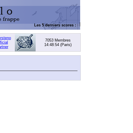
Les 5 derniers scores :
DACHOWSKI, David
: 168,
ersteno
7053 Membres
ficial
14:48:54
(Paris)
rtner