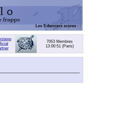
Les 5 derniers scores :
DACHOWSKI, David
: 168,
ersteno
7053 Membres
ficial
13:00:51
(Paris)
rtner