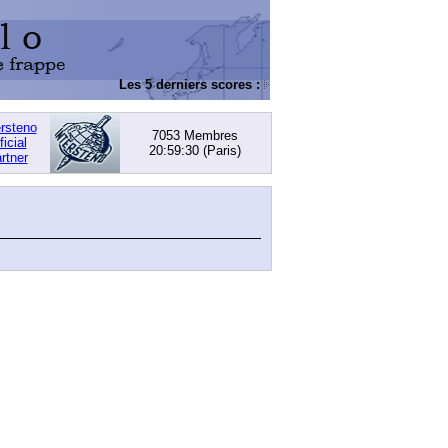
Les 5 derniers scores :
DACHOWSKI, David
: 168
ersteno
7053 Membres
ficial
20:59:30
(Paris)
rtner