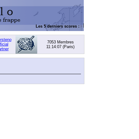
Les 5 derniers scores :
DACHOWSKI, David
: 168,
ersteno
7053 Membres
ficial
11:14:07
(Paris)
rtner