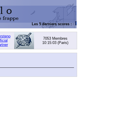
Les 5 derniers scores :
DACHOWSKI, David
: 168,0
ersteno
7053 Membres
ficial
10:15:03
(Paris)
rtner