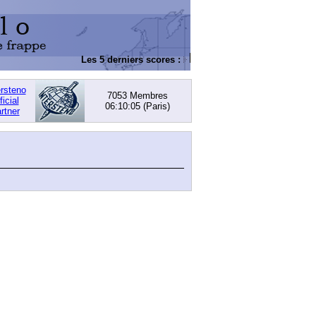
Les 5 derniers scores :
DACHOWSKI, David
: 168,
ersteno
7053 Membres
ficial
06:10:05
(Paris)
rtner