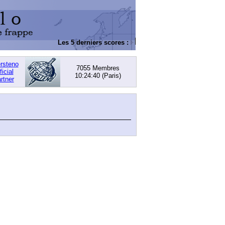
Les 5 derniers scores :
DACHOWSKI, David
: 168,0
ersteno
7055 Membres
ficial
10:24:40
(Paris)
rtner