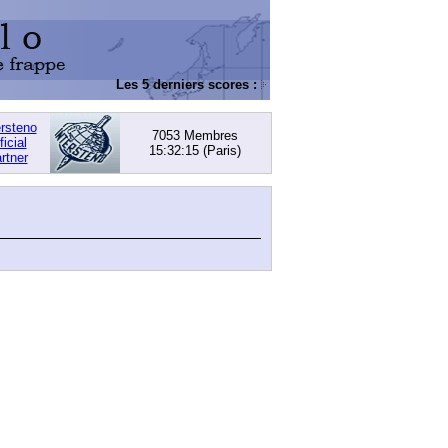
Les 5 derniers scores :
DACHOWSKI, David
: 168,
ersteno
7053 Membres
ficial
15:32:15
(Paris)
rtner