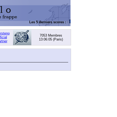
Les 5 derniers scores :
DACHOWSKI, David
: 168,0
ersteno
7053 Membres
ficial
13:06:05
(Paris)
rtner