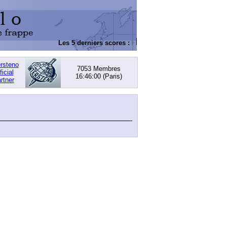
Les 5 derniers scores :
DACHOWSKI, David
: 168,
ersteno
7053 Membres
ficial
16:46:00
(Paris)
rtner