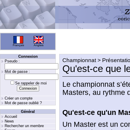
Français
Anglais
Connexion
Championnat > Présentati
Pseudo :
Qu'est-ce que l
Mot de passe :
Le championnat s'ét
Se rappeler de moi
Masters, au rythme d
Créer un compte
Mot de passe oublié ?
Qu'est-ce qu'un Ma
Général
Accueil
News
Un Master est un con
Rechercher un membre