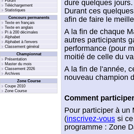
Forum
dure quelques jours.
Téléchargement
Durant ces quelques 
Statistiques
afin de faire le meill
Concours permanents
Texte en français
Texte en anglais
A la fin de chaque M
Pi à 200 décimales
Alphabet
autres participants g
Alphabet à l'envers
performance (pour mar
Classement général
Championnat
moitié de celle du va
Présentation
Master du mois
A la fin de l'année, c
Classement 2026
Archives
nouveau champion d
Zone Course
Coupe 2010
Zone Course
Comment participer
Pour participer à un 
(
inscrivez-vous
si ce 
programme : Zone Da