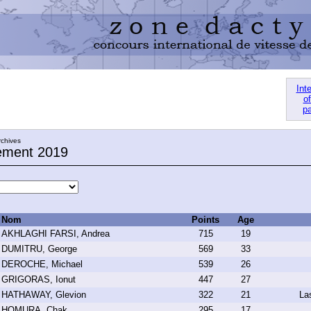
Int
of
pa
rchives
ement 2019
Nom
Points
Age
AKHLAGHI FARSI, Andrea
715
19
DUMITRU, George
569
33
DEROCHE, Michael
539
26
GRIGORAS, Ionut
447
27
HATHAWAY, Glevion
322
21
La
HOMURA, Chak
295
17