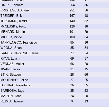
LINSK, Édouard
264
36
CRISTESCU, Andrei
251
36
TREIDER, Erik
167
18
JERONIMO, Kmkz
140
32
McCLUSKY, Felix
126
16
MÉNARD, Martin
101
29
MILLER, Vince
100
34
TANPIENGCO, Francisco
85
16
WRONA, Sean
85
34
GARCÍA NAVARRO, Daniel
77
24
RYAN, Leach
69
37
VENNÂE, Muller
66
20
JIVAN, Flores
31
15
STIK, Straden
28
66
MOUTINHO, Felipe
27
25
LOCURA, Transitoria
26
35
BARBOSA, Iago
25
23
MARTIN, John
24
20
REIMU, Hakurei
9
13