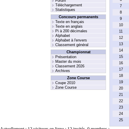
Forum
Téléchargement
7
Statistiques
8
Concours permanents
9
Texte en français
10
Texte en anglais
Pi à 200 décimales
11
Alphabet
12
Alphabet à l'envers
13
Classement général
14
Championnat
15
Présentation
Master du mois
16
Classement 2026
17
Archives
18
Zone Course
19
Coupe 2010
Zone Course
20
21
22
23
24
25
Actuellement :
12
visiteurs en ligne : 12 invités, 0 membres :