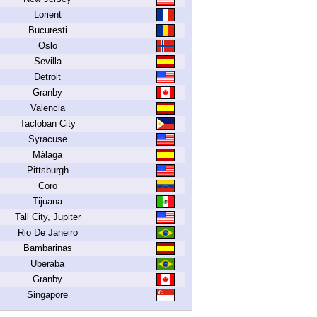
Lorient
Bucuresti
Oslo
Sevilla
Detroit
Granby
Valencia
Tacloban City
Syracuse
Málaga
Pittsburgh
Coro
Tijuana
Tall City, Jupiter
Rio De Janeiro
Bambarinas
Uberaba
Granby
Singapore