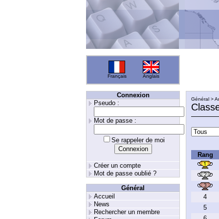
Français
Anglais
Connexion
Général > A
Pseudo :
Class
Mot de passe :
Se rappeler de moi
Rang
Créer un compte
Mot de passe oublié ?
Général
Accueil
4
News
5
Rechercher un membre
6